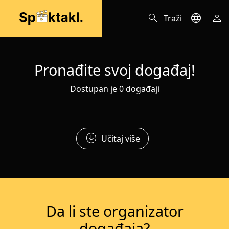
search
language
person
Traži
Pronađite svoj događaj!
Dostupan je 0 događaji
downloading
Učitaj više
Da li ste organizator
događaja?