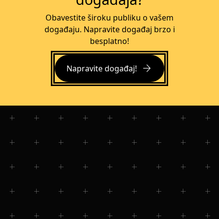
Obavestite široku publiku o vašem
događaju. Napravite događaj brzo i
besplatno!
arrow_forward
Napravite događaj!