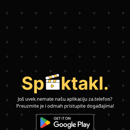
Još uvek nemate našu aplikaciju za telefon?
Preuzmite je i odmah pristupite događajima!