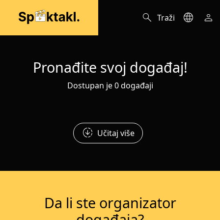
search
language
person
Traži
Pronađite svoj događaj!
Dostupan je 0 događaji
downloading
Učitaj više
Da li ste organizator
događaja?