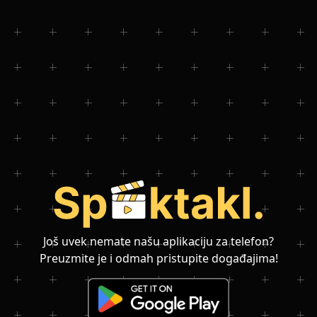
Još uvek nemate našu aplikaciju za telefon?
Preuzmite je i odmah pristupite događajima!