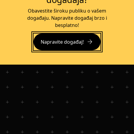
Obavestite široku publiku o vašem
događaju. Napravite događaj brzo i
besplatno!
arrow_forward
Napravite događaj!